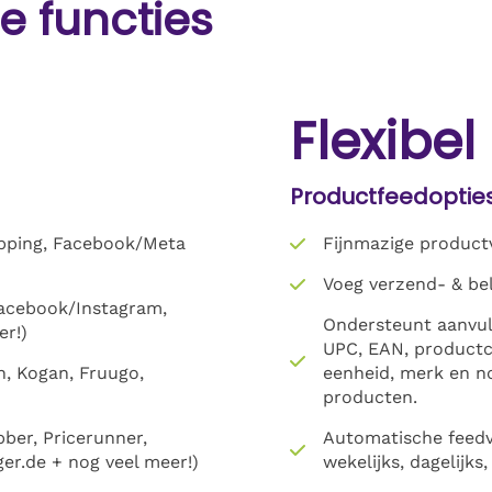
e functies
Flexibel
Productfeedoptie
pping, Facebook/Meta
Fijnmazige productv
Voeg verzend- & be
Facebook/Instagram,
Ondersteunt aanvul
er!)
UPC, EAN, productco
h, Kogan, Fruugo,
eenheid, merk en n
producten.
bber, Pricerunner,
Automatische feedv
iger.de + nog veel meer!)
wekelijks, dagelijks