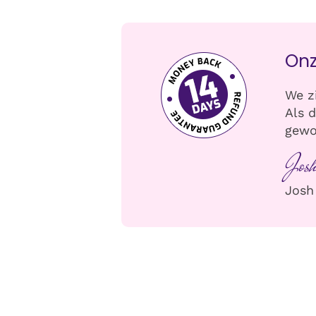
Onz
We z
Als 
gewo
Jos
Josh