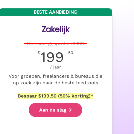
BESTE AANBIEDING
Zakelijk
Normaal gesproken
$
399
199
$
. 50
/ jaar
Voor groepen, freelancers & bureaus die
op zoek zijn naar de beste feedtools
Bespaar $199,50 (50% korting)*
Aan de slag