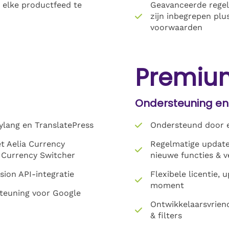
 elke productfeed te
Geavanceerde regel
zijn inbegrepen pl
voorwaarden
Premiu
Ondersteuning en
lang en TranslatePress
Ondersteund door e
t Aelia Currency
Regelmatige update
 Currency Switcher
nieuwe functies & v
ion API-integratie
Flexibele licentie,
moment
teuning voor Google
Ontwikkelaarsvriend
& filters