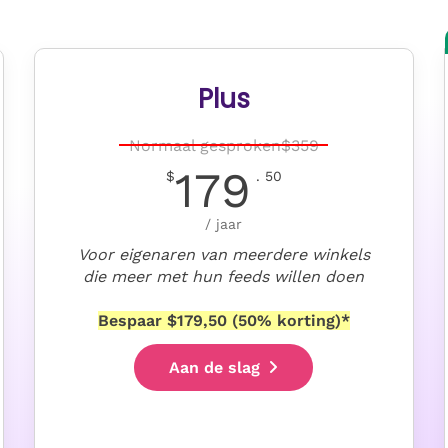
Plus
Normaal gesproken
$
359
179
$
. 50
/ jaar
Voor eigenaren van meerdere winkels
die meer met hun feeds willen doen
Bespaar $179,50 (50% korting)*
Aan de slag