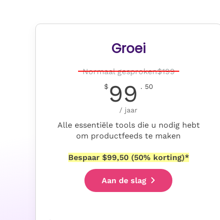
Groei
Normaal gesproken
$
199
99
$
. 50
/ jaar
Alle essentiële tools die u nodig hebt
om productfeeds te maken
Bespaar $99,50 (50% korting)*
Aan de slag