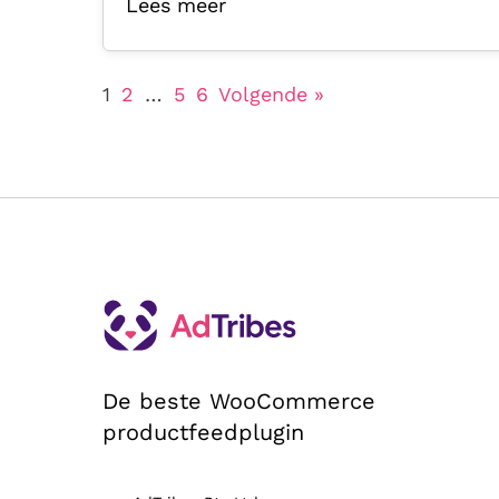
Lees meer
1
2
…
5
6
Volgende »
De beste WooCommerce
productfeedplugin