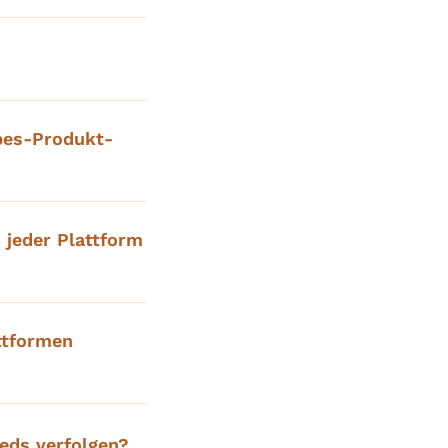
bes-Produkt-
 jeder Plattform
ttformen
eds verfolgen?