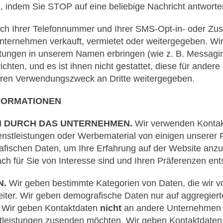
n, indem Sie STOP auf eine beliebige Nachricht antwort
ßlich Ihrer Telefonnummer und Ihrer SMS-Opt-in- oder Z
ternehmen verkauft, vermietet oder weitergegeben. Wir
stungen in unserem Namen erbringen (wie z. B. Messagi
richten, und es ist ihnen nicht gestattet, diese für an
en Verwendungszweck an Dritte weitergegeben.
NFORMATIONEN
N DURCH DAS UNTERNEHMEN.
Wir verwenden Kontakt
nstleistungen oder Werbematerial von einigen unserer 
afischen Daten, um Ihre Erfahrung auf der Website anz
ach für Sie von Interesse sind und Ihren Präferenzen en
N.
Wir geben bestimmte Kategorien von Daten, die wir von
ter. Wir geben demografische Daten nur auf aggregierter B
. Wir geben Kontaktdaten
nicht
an andere Unternehmen w
stleistungen zusenden möchten. Wir geben Kontaktdaten