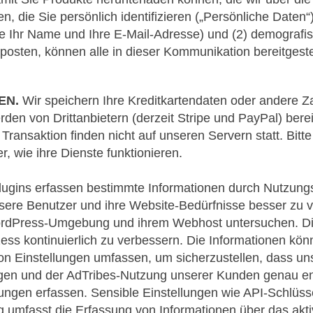
n, die Sie persönlich identifizieren („Persönliche Date
ie Ihr Name und Ihre E-Mail-Adresse) und (2) demografi
osten, können alle in dieser Kommunikation bereitgeste
EN.
Wir speichern Ihre Kreditkartendaten oder andere Z
en von Drittanbietern (derzeit Stripe und PayPal) berei
Transaktion finden nicht auf unseren Servern statt. Bitt
, wie ihre Dienste funktionieren.
lugins erfassen bestimmte Informationen durch Nutzung
nsere Benutzer und ihre Website-Bedürfnisse besser zu 
 WordPress-Umgebung und ihrem Webhost untersuchen. Di
ss kontinuierlich zu verbessern. Die Informationen kön
on Einstellungen umfassen, um sicherzustellen, dass un
gen und der AdTribes-Nutzung unserer Kunden genau en
llungen erfassen. Sensible Einstellungen wie API-Schlüs
 umfasst die Erfassung von Informationen über das akt