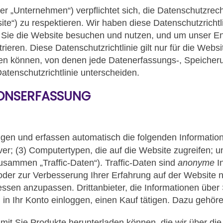
 oder „Unternehmen“) verpflichtet sich, die Datenschutzr
“) zu respektieren. Wir haben diese Datenschutzrichtlin
n Sie die Website besuchen und nutzen, und um unser En
eren. Diese Datenschutzrichtlinie gilt nur für die Websi
en können, von denen jede Datenerfassungs-, Speicherun
atenschutzrichtlinie unterscheiden.
IONSERFASSUNG
lgen und erfassen automatisch die folgenden Informatio
ver; (3) Computertypen, die auf die Website zugreifen; 
usammen „Traffic-Daten“). Traffic-Daten sind
anonyme
In
 oder zur Verbesserung Ihrer Erfahrung auf der Website 
ressen anzupassen. Drittanbieter, die Informationen über
h in Ihr Konto einloggen, einen Kauf tätigen. Dazu gehö
it Sie Produkte herunterladen können, die wir über di