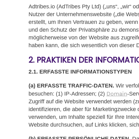
Adtribes.io (AdTribes Pty Ltd) („uns“, „wir“
Nutzer der Unternehmenswebsite („die Website
erstellt, um Ihnen Vertrauen zu geben, wen
und den Schutz der Privatsphäre zu demonstri
möglicherweise von der Website aus zugreif
haben kann, die sich wesentlich von dieser D
2. PRAKTIKEN DER INFORMAT
2.1. ERFASSTE INFORMATIONSTYPEN
(a) ERFASSTE TRAFFIC-DATEN.
Wir verfo
Domain
besuchen: (1) IP-Adressen; (2)
-Ser
Zugriff auf die Website verwendet werden (z
identifizieren, die aber für Marketingzwecke
verwenden, um Inhalte speziell für Ihre Inte
Website durchsuchen, auf Links klicken, sic
(b) ERFASSTE PERSÖNLICHE DATEN.
Dam