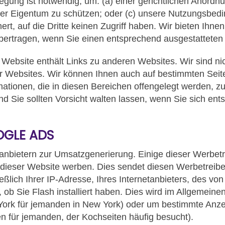
legung ist notwendig, um: (a) einer gerichtlichen Anord
r Eigentum zu schützen; oder (c) unsere Nutzungsbedi
t, auf die Dritte keinen Zugriff haben. Wir bieten Ihnen
 übertragen, wenn Sie einen entsprechend ausgestattet
Website enthält Links zu anderen Websites. Wir sind nich
er Websites. Wir können Ihnen auch auf bestimmten Seit
mationen, die in diesen Bereichen offengelegt werden, z
d Sie sollten Vorsicht walten lassen, wenn Sie sich ent
OGLE ADS
tanbietern zur Umsatzgenerierung. Einige dieser Werbe
ieser Website werben. Dies sendet diesen Werbetreib
ßlich Ihrer IP-Adresse, Ihres Internetanbieters, des v
 ob Sie Flash installiert haben. Dies wird im Allgemeine
ork für jemanden in New York) oder um bestimmte Anze
n für jemanden, der Kochseiten häufig besucht).