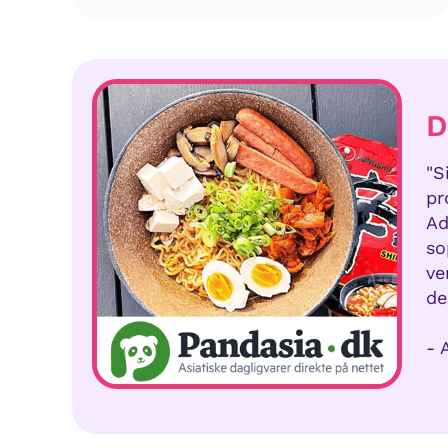
D
"S
pr
Ad
so
ve
de
- 