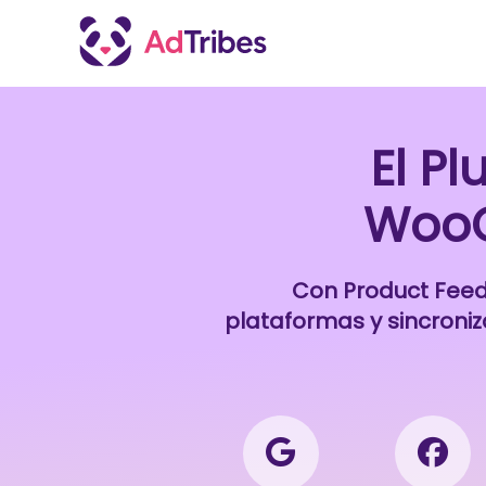
El P
WooC
Con Product Feed 
plataformas y sincroni