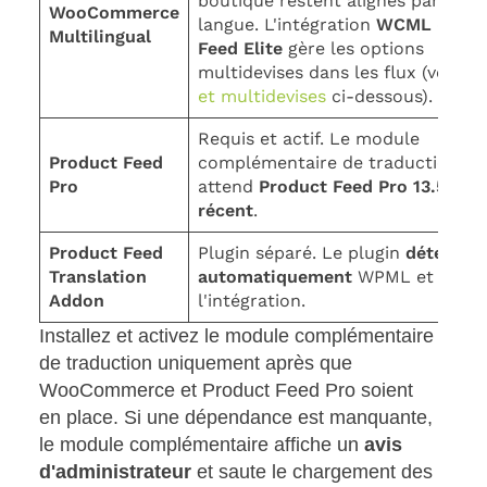
boutique restent alignés par
WooCommerce
langue. L'intégration
WCML
de
Pr
Multilingual
Feed Elite
gère les options
multidevises dans les flux (voir
W
et multidevises
ci-dessous).
Requis et actif. Le module
Product Feed
complémentaire de traduction
Pro
attend
Product Feed Pro 13.5.3 ou
récent
.
Product Feed
Plugin séparé. Le plugin
détecte
Translation
automatiquement
WPML et charg
Addon
l'intégration.
Installez et activez le module complémentaire
de traduction uniquement après que
WooCommerce et Product Feed Pro soient
en place. Si une dépendance est manquante,
le module complémentaire affiche un
avis
d'administrateur
et saute le chargement des