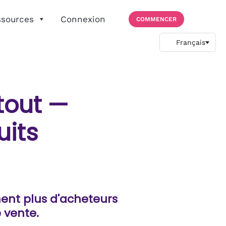
ssources
Connexion
COMMENCER
out —
uits
hent plus d'acheteurs
 vente.