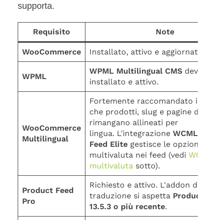
supporta.
Requisito
Note
WooCommerce
Installato, attivo e aggiornato.
WPML Multilingual CMS
deve ess
WPML
installato e attivo.
Fortemente raccomandato in mo
che prodotti, slug e pagine del ne
rimangano allineati per
WooCommerce
lingua. L'integrazione
WCML
di
Pr
Multilingual
Feed Elite
gestisce le opzioni
multivaluta nei feed (vedi
WCML e
multivaluta
sotto).
Richiesto e attivo. L'addon di
Product Feed
traduzione si aspetta
Product Fee
Pro
13.5.3 o più recente
.