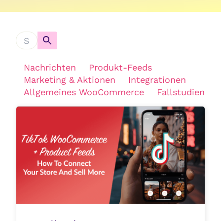
Nachrichten
Produkt-Feeds
Marketing & Aktionen
Integrationen
Allgemeines WooCommerce
Fallstudien