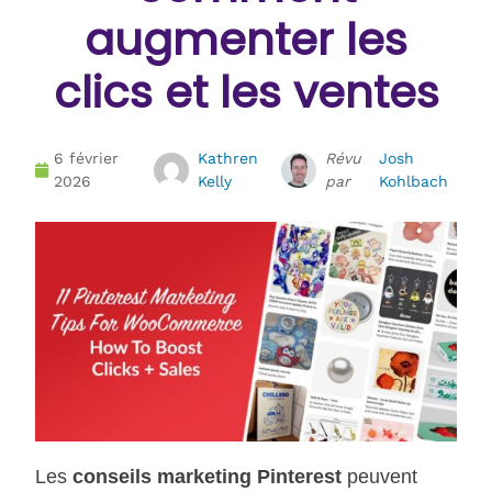
augmenter les
clics et les ventes
6 février
Kathren
Révu
Josh
2026
Kelly
par
Kohlbach
Les
conseils marketing Pinterest
peuvent