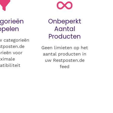
gorieën
Onbeperkt
ppelen
Aantal
Producten
w categorieën
stposten.de
Geen limieten op het
rieën voor
aantal producten in
ximale
uw Restposten.de
tibiliteit
feed