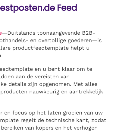
Restposten.de Feed
e
—Duitslands toonaangevende B2B-
oothandels- en overtollige goederen—is
klare productfeedtemplate helpt u
.
feedtemplate en u bent klaar om te
ldoen aan de vereisten van
jke details zijn opgenomen. Met alles
 producten nauwkeurig en aantrekkelijk
er en focus op het laten groeien van uw
emplate regelt de technische kant, zodat
 bereiken van kopers en het verhogen