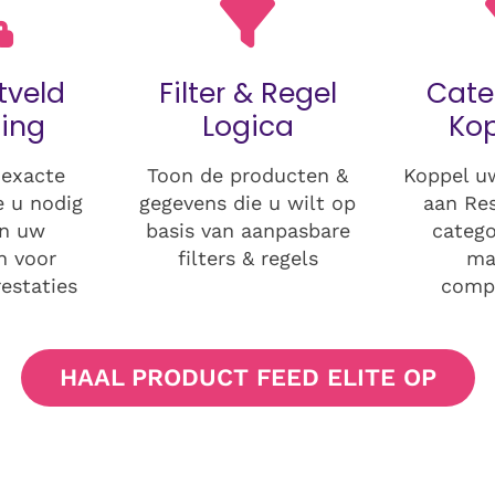
tveld
Filter & Regel
Cate
ing
Logica
Ko
 exacte
Toon de producten &
Koppel u
e u nodig
gegevens die u wilt op
aan Re
an uw
basis van aanpasbare
catego
n voor
filters & regels
ma
estaties
compa
HAAL PRODUCT FEED ELITE OP