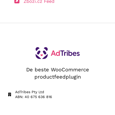
Zbozi.cz Feed
De beste WooCommerce
productfeedplugin
AdTribes Pty Ltd
ABN: 40 675 636 816