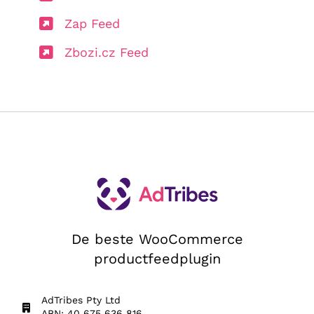
Zap Feed
Zbozi.cz Feed
De beste WooCommerce
productfeedplugin
AdTribes Pty Ltd
ABN: 40 675 636 816