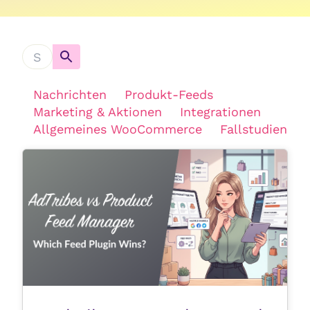
Nachrichten
Produkt-Feeds
Marketing & Aktionen
Integrationen
Allgemeines WooCommerce
Fallstudien