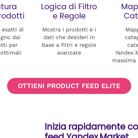
tura
Logica di Filtro
Map
odotti
e Regole
Cat
 esatti di
Mostra i prodotti e i
Mapp
ogno dai
dati che desideri in
categ
tti per
base a filtri e regole
cate
 ottimali
avanzate
Yandex.M
massima 
OTTIENI PRODUCT FEED ELITE
Inizia rapidamente co
feed Yandex.Market