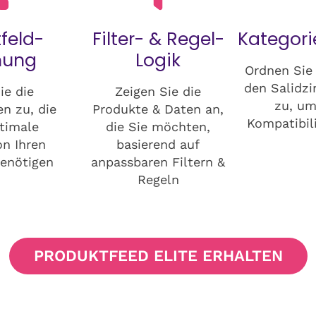
feld-
Filter- & Regel-
Kategor
nung
Logik
Ordnen Sie 
den Salidzi
ie die
Zeigen Sie die
zu, u
n zu, die
Produkte & Daten an,
Kompatibili
ptimale
die Sie möchten,
on Ihren
basierend auf
enötigen
anpassbaren Filtern &
Regeln
PRODUKTFEED ELITE ERHALTEN