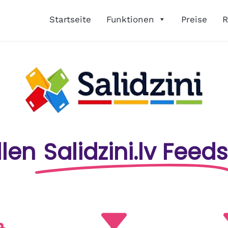
Startseite
Funktionen
Preise
R
llen
Salidzini.lv Feeds