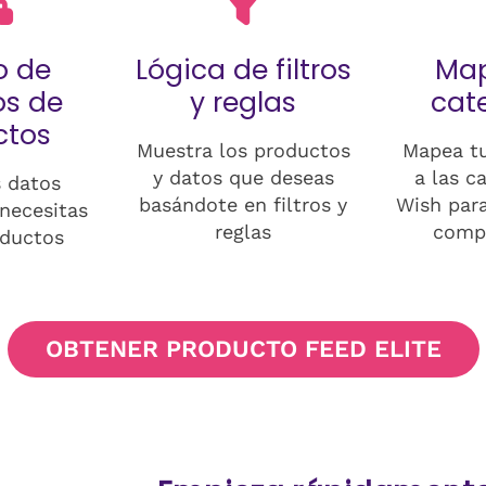
 de
Lógica de filtros
Ma
s de
y reglas
cat
ctos
Muestra los productos
Mapea tu
y datos que deseas
a las c
 datos
basándote en filtros y
Wish par
necesitas
reglas
compa
oductos
OBTENER PRODUCTO FEED ELITE