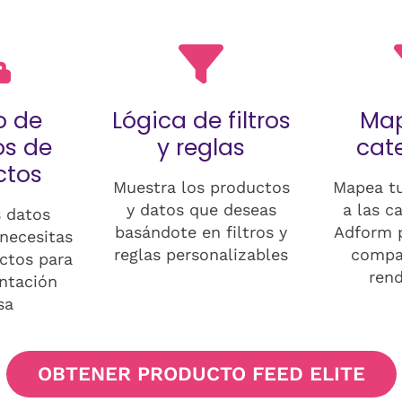
 de
Lógica de filtros
Ma
s de
y reglas
cat
ctos
Muestra los productos
Mapea tu
y datos que deseas
a las c
 datos
basándote en filtros y
Adform 
necesitas
reglas personalizables
compat
ctos para
ren
ntación
sa
OBTENER PRODUCTO FEED ELITE