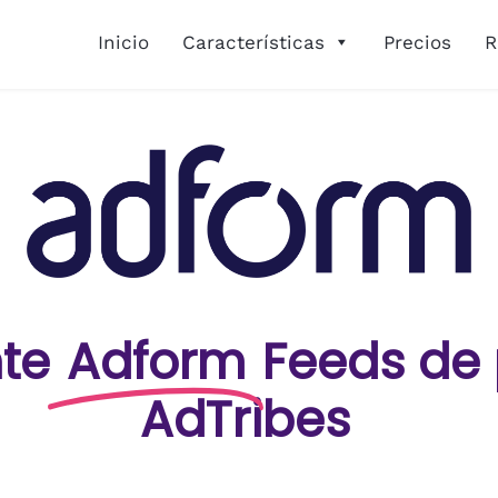
Inicio
Características
Precios
R
te
Adform
Feeds de
AdTribes