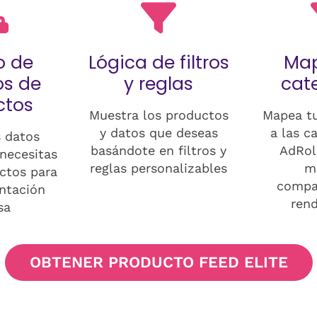
 de
Lógica de filtros
Ma
s de
y reglas
cat
ctos
Muestra los productos
Mapea tu
y datos que deseas
a las c
 datos
basándote en filtros y
AdRol
necesitas
reglas personalizables
m
ctos para
compat
ntación
ren
sa
OBTENER PRODUCTO FEED ELITE