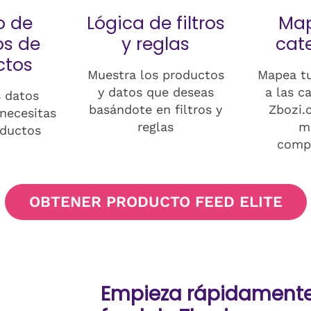
 de
Lógica de filtros
Ma
s de
y reglas
cat
ctos
Muestra los productos
Mapea tu
y datos que deseas
a las c
 datos
basándote en filtros y
Zbozi.
necesitas
reglas
m
oductos
compa
OBTENER PRODUCTO FEED ELITE
Empieza rápidamente 