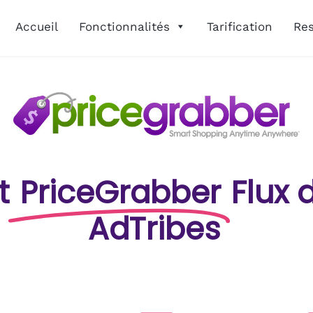
Accueil
Fonctionnalités
Tarification
Re
t
PriceGrabber
Flux 
AdTribes