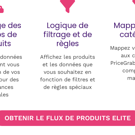
e des
Logique de
Mapp
s de
filtrage et de
cat
its
règles
Mappez v
aux c
 données
Affichez les produits
PriceGra
nt vous
et les données que
comp
n de vos
vous souhaitez en
ma
our des
fonction de filtres et
ances
de règles spéciaux
les
OBTENIR LE FLUX DE PRODUITS ELITE